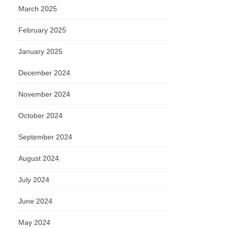
March 2025
February 2025
January 2025
December 2024
November 2024
October 2024
September 2024
August 2024
July 2024
June 2024
May 2024