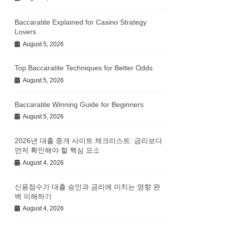
Baccaratite Explained for Casino Strategy
Lovers
August 5, 2026
Top Baccaratite Techniques for Better Odds
August 5, 2026
Baccaratite Winning Guide for Beginners
August 5, 2026
2026년 대출 중개 사이트 체크리스트: 금리보다
먼저 확인해야 할 핵심 요소
August 4, 2026
신용점수가 대출 승인과 금리에 미치는 영향 완
벽 이해하기
August 4, 2026