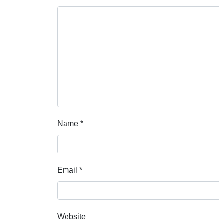
Name
*
Email
*
Website