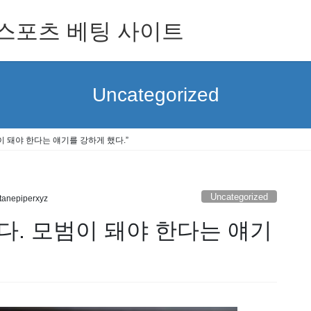
 for 스포츠 베팅 사이트
Uncategorized
 돼야 한다는 얘기를 강하게 했다.”
Uncategorized
tanepiperxyz
다. 모범이 돼야 한다는 얘기