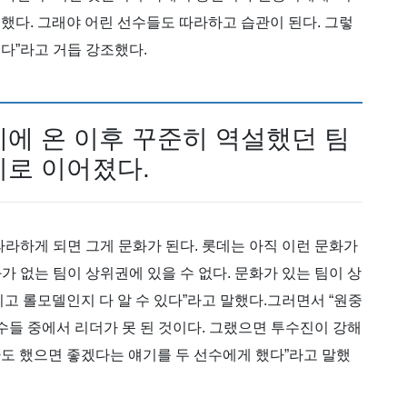
했다. 그래야 어린 선수들도 따라하고 습관이 된다. 그렇
다”라고 거듭 강조했다.
데에 온 이후 꾸준히 역설했던 팀
기로 이어졌다.
따라하게 되면 그게 문화가 된다. 롯데는 아직 이런 문화가
화가 없는 팀이 상위권에 있을 수 없다. 문화가 있는 팀이 상
이고 롤모델인지 다 알 수 있다”라고 말했다.그러면서 “원중
수들 중에서 리더가 못 된 것이다. 그랬으면 투수진이 강해
라도 했으면 좋겠다는 얘기를 두 선수에게 했다”라고 말했