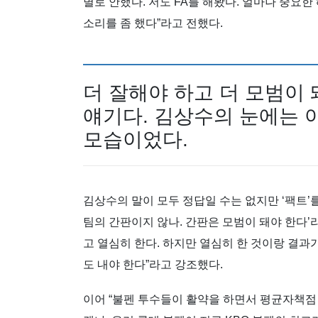
별로 안했다. 저도 FA를 해봤다. 얼마나 중요한
소리를 좀 했다”라고 전했다.
더 잘해야 하고 더 모범이
얘기다. 김상수의 눈에는 
모습이었다.
김상수의 말이 모두 정답일 수는 없지만 ‘팩트’
팀의 간판이지 않나. 간판은 모범이 돼야 한다’
고 열심히 한다. 하지만 열심히 한 것이랑 결과
도 내야 한다”라고 강조했다.
이어 “불펜 투수들이 활약을 하면서 평균자책점 