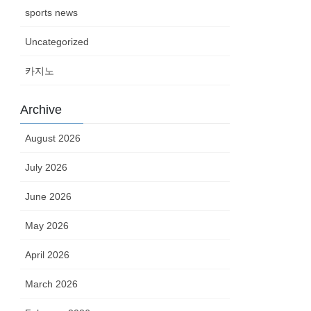
sports news
Uncategorized
카지노
Archive
August 2026
July 2026
June 2026
May 2026
April 2026
March 2026