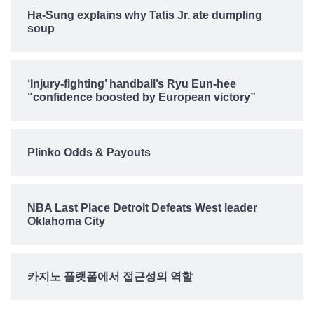
Ha-Sung explains why Tatis Jr. ate dumpling
soup
‘Injury-fighting’ handball’s Ryu Eun-hee
“confidence boosted by European victory”
Plinko Odds & Payouts
NBA Last Place Detroit Defeats West leader
Oklahoma City
카지노 플랫폼에서 접근성의 역할