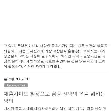
August 4, 2026
Uncategorized
대출 중개 사이트가 금융상품을 효율적으로 비
교하도록 돕는 방법
금융상품 비교가 더욱 중요해진 이유 오늘날 금융시장은 다양한 대
출 상품이 지속적으로 출시되면서 소비자의 선택 폭이 크게 넓어지
고 있다. 은행뿐 아니라 다양한 금융기관이 각기 다른 조건의 상품을
제공하기 때문에 자신에게 가장 적합한 대출을 찾기 위해서는 여러
상품을 비교하는 과정이 필수적이다. 하지만 각각의 금융기관을 직
접 방문하거나 개별적으로 정보를 확인하는 것은 많은 시간과 노력
이 필요하다. 이러한 환경에서 대출 […]
August 4, 2026
Uncategorized
대출사이트 활용으로 금융 선택의 폭을 넓히는
방법
디지털 금융 시대와 대출사이트의 가치 디지털 기술이 금융 산업 전