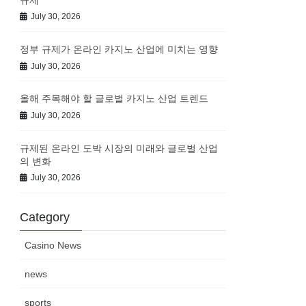
July 30, 2026
정부 규제가 온라인 카지노 산업에 미치는 영향
July 30, 2026
올해 주목해야 할 글로벌 카지노 산업 트렌드
July 30, 2026
규제된 온라인 도박 시장의 미래와 글로벌 산업
의 변화
July 30, 2026
Category
Casino News
news
sports