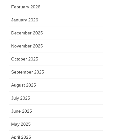
February 2026
January 2026
December 2025
November 2025
October 2025
September 2025
August 2025
July 2025
June 2025
May 2025
April 2025