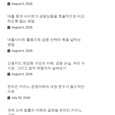
August 4, 2026
대출 중개 사이트가 금융상품을 효율적으로 비교
하도록 돕는 방법
August 4, 2026
대출사이트 활용으로 금융 선택의 폭을 넓히는
방법
August 4, 2026
신용카드 현금화 구조의 이해: 금융 손실, 처리 수
수료, 그리고 법적 위험까지 살펴보기
August 4, 2026
온라인 카지노 운영자에게 규정 준수가 필수적인
이유
July 30, 2026
국제 도박 법률의 이해와 글로벌 온라인 카지노
규제