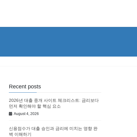
Recent posts
2026년 대출 중개 사이트 체크리스트: 금리보다
먼저 확인해야 할 핵심 요소
August 4, 2026
신용점수가 대출 승인과 금리에 미치는 영향 완
벽 이해하기