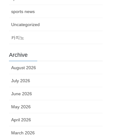
sports news
Uncategorized
카지노
Archive
August 2026
July 2026
June 2026
May 2026
April 2026
March 2026