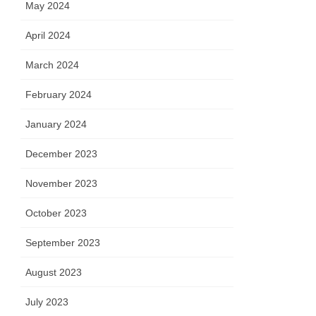
May 2024
April 2024
March 2024
February 2024
January 2024
December 2023
November 2023
October 2023
September 2023
August 2023
July 2023