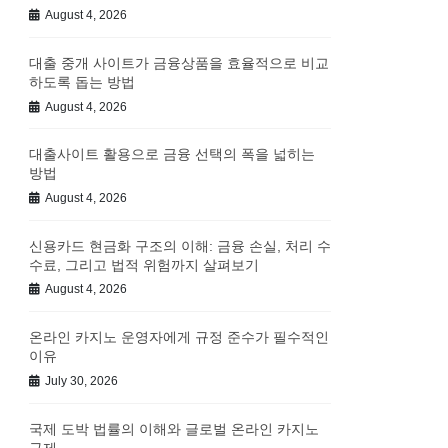
August 4, 2026
대출 중개 사이트가 금융상품을 효율적으로 비교
하도록 돕는 방법
August 4, 2026
대출사이트 활용으로 금융 선택의 폭을 넓히는
방법
August 4, 2026
신용카드 현금화 구조의 이해: 금융 손실, 처리 수
수료, 그리고 법적 위험까지 살펴보기
August 4, 2026
온라인 카지노 운영자에게 규정 준수가 필수적인
이유
July 30, 2026
국제 도박 법률의 이해와 글로벌 온라인 카지노
규제