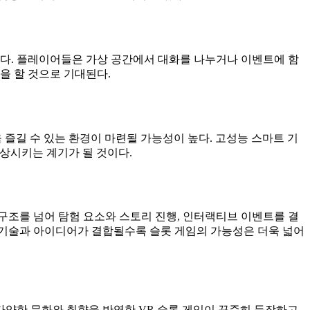
있다. 플레이어들은 가상 공간에서 대화를 나누거나 이벤트에 함
을 할 것으로 기대된다.
즐길 수 있는 환경이 마련될 가능성이 높다. 고성능 스마트 기
향상시키는 계기가 될 것이다.
구조를 넘어 탐험 요소와 스토리 진행, 인터랙티브 이벤트를 결
 기술과 아이디어가 결합될수록 슬롯 게임의 가능성은 더욱 넓어
다양한 문화와 취향을 반영한 VR 슬롯 게임이 꾸준히 등장하고