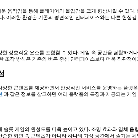
운 움직임을 통해 플레이어의 몰입감을 크게 향상시킬 수 있다.
있다. 이러한 환경은 기존의 평면적인 인터페이스와는 다른 현실감
한 상호작용 요소를 포함할 수 있다. 게임 속 공간을 탐험하거
용한 조작 방식은 기존의 버튼 중심 인터페이스보다 더욱 직관적이
성
다양한 콘텐츠를 제공하면서 안정적인 서비스를 운영하는 플랫폼을
천
과 같은 정보를 참고하면 여러 플랫폼의 특징과 제공되는 게임 
 슬롯 게임의 완성도를 더욱 높이고 있다. 조명 효과와 입체 음
단순한 화면 속 콘텐츠가 아니라 하나의 가상 공간에서 즐기는 