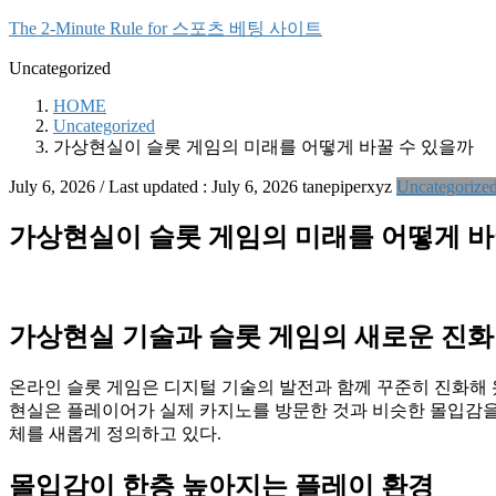
Skip
Skip
The 2-Minute Rule for 스포츠 베팅 사이트
to
to
the
the
Uncategorized
content
Navigation
HOME
Uncategorized
가상현실이 슬롯 게임의 미래를 어떻게 바꿀 수 있을까
July 6, 2026
/ Last updated :
July 6, 2026
tanepiperxyz
Uncategorize
가상현실이 슬롯 게임의 미래를 어떻게 바
가상현실 기술과 슬롯 게임의 새로운 진화
온라인 슬롯 게임은 디지털 기술의 발전과 함께 꾸준히 진화해 
현실은 플레이어가 실제 카지노를 방문한 것과 비슷한 몰입감을 
체를 새롭게 정의하고 있다.
몰입감이 한층 높아지는 플레이 환경