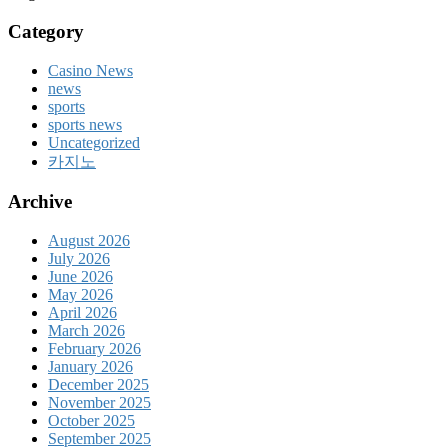
Category
Casino News
news
sports
sports news
Uncategorized
카지노
Archive
August 2026
July 2026
June 2026
May 2026
April 2026
March 2026
February 2026
January 2026
December 2025
November 2025
October 2025
September 2025