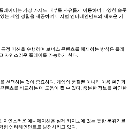
 플레이어는 가상 카지노 내부를 자유롭게 이동하며 다양한 슬롯
 있는 게임 경험을 제공하며 디지털 엔터테인먼트의 새로운 기
나 특정 미션을 수행하며 보너스 콘텐츠를 해제하는 방식은 플레
고 자연스러운 플레이를 가능하게 한다.
 선택하는 것이 중요하다. 게임의 품질뿐 아니라 이용 환경과
콘텐츠를 비교하는 데 도움이 될 수 있다. 충분한 정보를 확인한
향, 자연스러운 애니메이션은 실제 카지노에 있는 듯한 분위기를
체험형 엔터테인먼트로 발전시키고 있다.