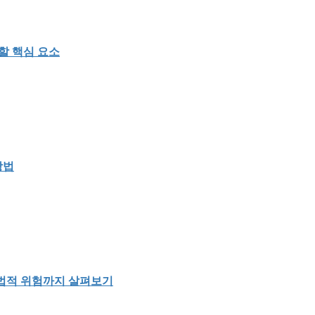
할 핵심 요소
방법
 법적 위험까지 살펴보기