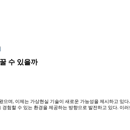
d
꿀 수 있을까
왔으며, 이제는 가상현실 기술이 새로운 가능성을 제시하고 있다.
경험할 수 있는 환경을 제공하는 방향으로 발전하고 있다. 이러