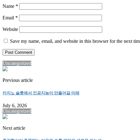
Name
*
Email
*
Website
Save my name, email, and website in this browser for the next ti
Uncategorized
Previous article
카지노 슬롯에서 인공지능이 만들어갈 미래
July 6, 2026
Uncategorized
Next article