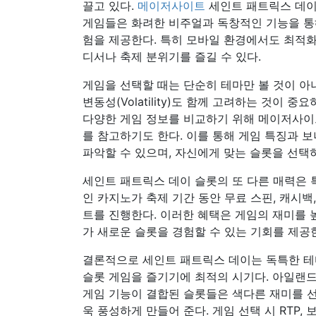
끌고 있다.
메이저사이트
세인트 패트릭스 데이
게임들은 화려한 비주얼과 독창적인 기능을 통
험을 제공한다. 특히 모바일 환경에서도 최적화
디서나 축제 분위기를 즐길 수 있다.
게임을 선택할 때는 단순히 테마만 볼 것이 아니라 RT
변동성(Volatility)도 함께 고려하는 것이 
다양한 게임 정보를 비교하기 위해 메이저사이
를 참고하기도 한다. 이를 통해 게임 특징과 
파악할 수 있으며, 자신에게 맞는 슬롯을 선택하
세인트 패트릭스 데이 슬롯의 또 다른 매력은 
인 카지노가 축제 기간 동안 무료 스핀, 캐시백
트를 진행한다. 이러한 혜택은 게임의 재미를 
가 새로운 슬롯을 경험할 수 있는 기회를 제공
결론적으로 세인트 패트릭스 데이는 독특한 테
슬롯 게임을 즐기기에 최적의 시기다. 아일랜
게임 기능이 결합된 슬롯들은 색다른 재미를 선
욱 풍성하게 만들어 준다. 게임 선택 시 RTP,