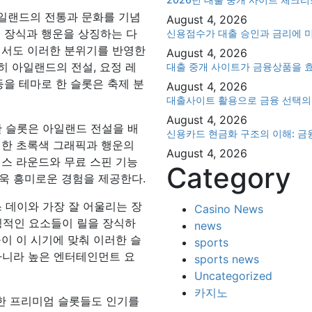
)는 아일랜드의 전통과 문화를 기념
August 4, 2026
색 장식과 행운을 상징하는 다
신용점수가 대출 승인과 금리에 
에서도 이러한 분위기를 반영한
August 4, 2026
히 아일랜드의 전설, 요정 레
대출 중개 사이트가 금융상품을 
리 등을 테마로 한 슬롯은 축제 분
August 4, 2026
대출사이트 활용으로 금융 선택의
August 4, 2026
한 슬롯은 아일랜드 전설을 배
신용카드 현금화 구조의 이해: 금
려한 초록색 그래픽과 행운의
August 4, 2026
스 라운드와 무료 스핀 기능
Category
욱 흥미로운 경험을 제공한다.
 데이와 가장 잘 어울리는 장
Casino News
상징적인 요소들이 릴을 장식하
news
이 이 시기에 맞춰 이러한 슬
sports
아니라 높은 엔터테인먼트 요
sports news
Uncategorized
카지노
한 프리미엄 슬롯들도 인기를