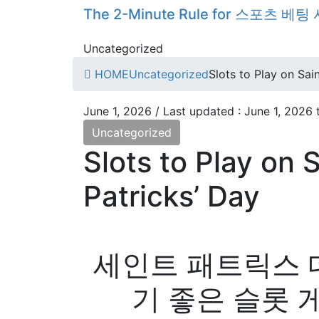
Skip
Skip
The 2-Minute Rule for 스포츠 베
to
to
the
the
Uncategorized
content
Navigation
HOME
Uncategorized
Slots to Play on Sai
June 1, 2026
/ Last updated :
June 1, 2026
Uncategorized
Slots to Play on 
Patricks’ Day
세인트 패트릭스 
기 좋은 슬롯 