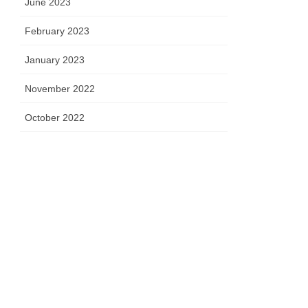
June 2023
February 2023
January 2023
November 2022
October 2022