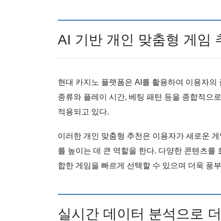
AI 기반 개인 맞춤형 게임
현대 카지노 플랫폼은 AI를 활용하여 이용자의
종류와 플레이 시간, 베팅 패턴 등을 종합적으
적용되고 있다.
이러한 개인 맞춤형 추천은 이용자가 새로운 게
를 높이는 데 큰 역할을 한다. 다양한 콘텐츠를
합한 게임을 빠르게 선택할 수 있으며 더욱 풍부
실시간 데이터 분석으로 