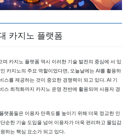
대 카지노 플랫폼
며 카지노 플랫폼 역시 이러한 기술 발전의 중심에 서 있
라인 카지노의 주요 역할이었다면, 오늘날에는 AI를 활용하
스를 제공하는 것이 중요한 경쟁력이 되고 있다. AI 기
 서비스 최적화까지 카지노 운영 전반에 활용되며 사용자 경
플랫폼들은 이용자 만족도를 높이기 위해 더욱 정교한 인
 단순한 기술 도입을 넘어 이용자가 더욱 편리하고 몰입감
원하는 핵심 요소가 되고 있다.