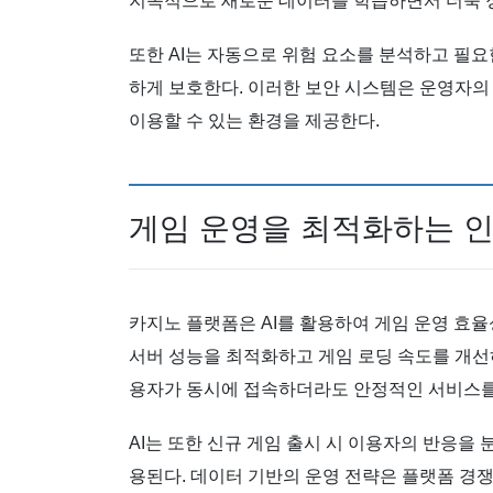
지속적으로 새로운 데이터를 학습하면서 더욱 정
또한 AI는 자동으로 위험 요소를 분석하고 필
하게 보호한다. 이러한 보안 시스템은 운영자의
이용할 수 있는 환경을 제공한다.
게임 운영을 최적화하는 
카지노 플랫폼은 AI를 활용하여 게임 운영 효율
서버 성능을 최적화하고 게임 로딩 속도를 개선하
용자가 동시에 접속하더라도 안정적인 서비스를 
AI는 또한 신규 게임 출시 시 이용자의 반응을
용된다. 데이터 기반의 운영 전략은 플랫폼 경