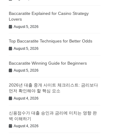
Baccaratite Explained for Casino Strategy
Lovers
August 5, 2026
Top Baccaratite Techniques for Better Odds
August 5, 2026
Baccaratite Winning Guide for Beginners
August 5, 2026
2026년 대출 중개 사이트 체크리스트: 금리보다
먼저 확인해야 할 핵심 요소
August 4, 2026
신용점수가 대출 승인과 금리에 미치는 영향 완
벽 이해하기
August 4, 2026