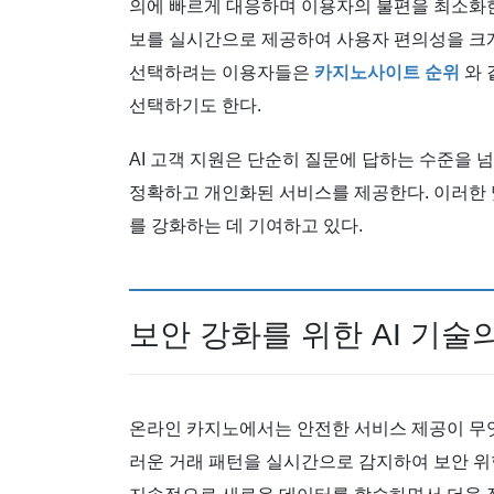
의에 빠르게 대응하며 이용자의 불편을 최소화한다
보를 실시간으로 제공하여 사용자 편의성을 크게
선택하려는 이용자들은
카지노사이트 순위
와 
선택하기도 한다.
AI 고객 지원은 단순히 질문에 답하는 수준을 
정확하고 개인화된 서비스를 제공한다. 이러한 
를 강화하는 데 기여하고 있다.
보안 강화를 위한 AI 기술
온라인 카지노에서는 안전한 서비스 제공이 무엇
러운 거래 패턴을 실시간으로 감지하여 보안 