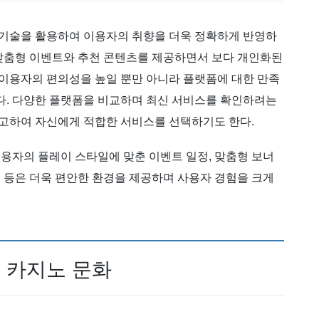
 기술을 활용하여 이용자의 취향을 더욱 정확하게 반영하
 맞춤형 이벤트와 추천 콘텐츠를 제공하면서 보다 개인화된
이용자의 편의성을 높일 뿐만 아니라 플랫폼에 대한 만족
다. 다양한 플랫폼을 비교하며 최신 서비스를 확인하려는
참고하여 자신에게 적합한 서비스를 선택하기도 한다.
이용자의 플레이 스타일에 맞춘 이벤트 일정, 맞춤형 보너
성 등은 더욱 편안한 환경을 제공하며 사용자 경험을 크게
 카지노 문화