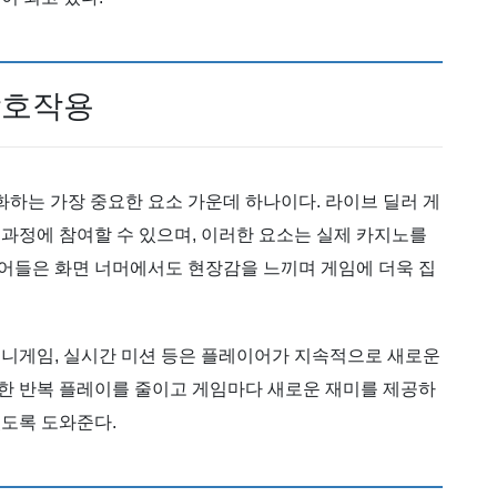
상호작용
하는 가장 중요한 요소 가운데 하나이다. 라이브 딜러 게
 과정에 참여할 수 있으며, 이러한 요소는 실제 카지노를
어들은 화면 너머에서도 현장감을 느끼며 게임에 더욱 집
미니게임, 실시간 미션 등은 플레이어가 지속적으로 새로운
한 반복 플레이를 줄이고 게임마다 새로운 재미를 제공하
있도록 도와준다.