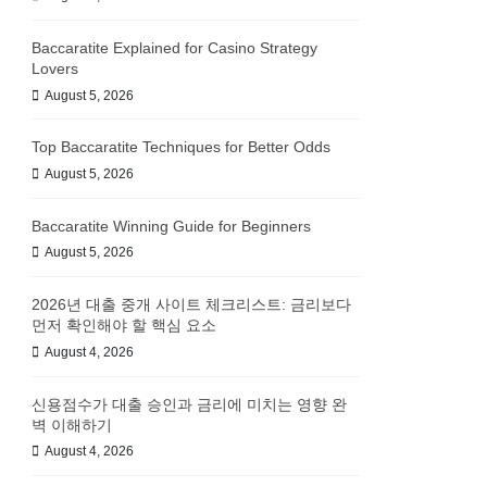
Baccaratite Explained for Casino Strategy
Lovers
August 5, 2026
Top Baccaratite Techniques for Better Odds
August 5, 2026
Baccaratite Winning Guide for Beginners
August 5, 2026
2026년 대출 중개 사이트 체크리스트: 금리보다
먼저 확인해야 할 핵심 요소
August 4, 2026
신용점수가 대출 승인과 금리에 미치는 영향 완
벽 이해하기
August 4, 2026