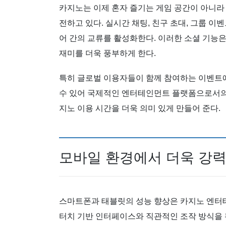
카지노는 이제 혼자 즐기는 게임 공간이 아니라
전하고 있다. 실시간 채팅, 친구 초대, 그룹 이
어 간의 교류를 활성화한다. 이러한 소셜 기능
재미를 더욱 풍부하게 한다.
특히 글로벌 이용자들이 함께 참여하는 이벤트
수 있어 국제적인 엔터테인먼트 플랫폼으로서의 
지노 이용 시간을 더욱 의미 있게 만들어 준다.
모바일 환경에서 더욱 강
스마트폰과 태블릿의 성능 향상은 카지노 엔터
터치 기반 인터페이스와 직관적인 조작 방식을 