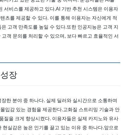
 서비스를 제공하고 있다.AI 기반 추천 시스템은 이용자
텐츠를 제공할 수 있다. 이를 통해 이용자는 자신에게 적
폼은 고객 만족도를 높일 수 있다.또한 인공지능은 고객 지
간 고객 문의를 처리할 수 있으며, 보다 빠르고 효율적인 서
 성장
성장한 분야 중 하나다. 실제 딜러와 실시간으로 소통하며
 몰입감 있는 경험을 제공한다.고화질 스트리밍 기술과 안
품질을 크게 향상시켰다. 이용자들은 실제 카지노와 유사
한 현실감은 높은 인기를 끌고 있는 이유 중 하나다.앞으로