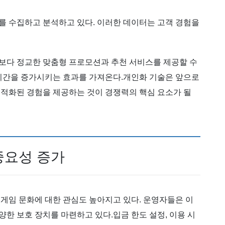
를 수집하고 분석하고 있다. 이러한 데이터는 고객 경험을
보다 정교한 맞춤형 프로모션과 추천 서비스를 제공할 수
 시간을 증가시키는 효과를 가져온다.개인화 기술은 앞으로
최적화된 경험을 제공하는 것이 경쟁력의 핵심 요소가 될
중요성 증가
 게임 문화에 대한 관심도 높아지고 있다. 운영자들은 이
한 보호 장치를 마련하고 있다.입금 한도 설정, 이용 시