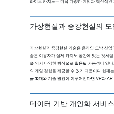
라이브 카지노는 더욱 다양한 게임과 혁신적인 
가상현실과 증강현실의 도
가상현실과 증강현실 기술은 온라인 도박 산업의 
술은 이용자가 실제 카지노 공간에 있는 것처럼 
술 역시 다양한 방식으로 활용될 가능성이 있다
의 게임 경험을 제공할 수 있기 때문이다.현재
급 확대와 기술 발전이 이루어진다면 VR과 AR
데이터 기반 개인화 서비스