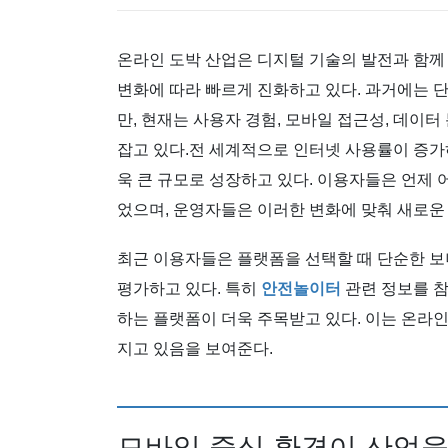
온라인 도박 산업은 디지털 기술의 발전과 함께
변화에 따라 빠르게 진화하고 있다. 과거에는 
만, 현재는 사용자 경험, 모바일 접근성, 데이터
잡고 있다.전 세계적으로 인터넷 사용률이 증가
욱 큰 규모로 성장하고 있다. 이용자들은 언제 
었으며, 운영자들은 이러한 변화에 맞춰 새로운
최근 이용자들은 플랫폼을 선택할 때 단순한 보
평가하고 있다. 특히
안전놀이터
관련 정보를 
하는 플랫폼이 더욱 주목받고 있다. 이는 온라
지고 있음을 보여준다.
모바일 중심 환경이 산업