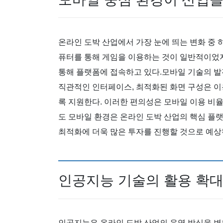
온라인 도박 산업에서 가장 눈에 띄는 변화 중 
퓨터를 통해 게임을 이용하는 것이 일반적이었
통해 플랫폼에 접속하고 있다.모바일 기술의 발
직관적인 인터페이스, 최적화된 화면 구성은 이
록 지원한다. 이러한 편의성은 모바일 이용 비
도 모바일 환경은 온라인 도박 산업의 핵심 플
최적화에 더욱 많은 투자를 진행할 것으로 예상
인공지능 기술의 활용 확
인공지능은 온라인 도박 산업의 운영 방식을 변화