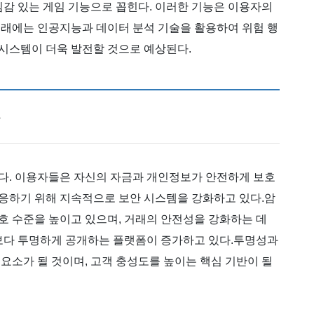
임감 있는 게임 기능으로 꼽힌다. 이러한 기능은 이용자의
미래에는 인공지능과 데이터 분석 기술을 활용하여 위험 행
시스템이 더욱 발전할 것으로 예상된다.
화
다. 이용자들은 자신의 자금과 개인정보가 안전하게 보호
응하기 위해 지속적으로 보안 시스템을 강화하고 있다.암
호 수준을 높이고 있으며, 거래의 안전성을 강화하는 데
 보다 투명하게 공개하는 플랫폼이 증가하고 있다.투명성과
요소가 될 것이며, 고객 충성도를 높이는 핵심 기반이 될