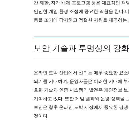
간 제한, 자가 배제 프로그램 등은 대표적인 책
안전한 게임 환경 조성에 중요한 역할을 한다.
동을 조기에 감지하고 적절한 지원을 제공하는 
보안 기술과 투명성의 강
온라인 도박 산업에서 신뢰는 매우 중요한 요소
되기를 기대하며, 운영자들은 이러한 기대에 부
호화 기술과 인증 시스템의 발전은 개인정보 보
기여하고 있다. 또한 게임 결과와 운영 정책을
보안은 향후 온라인 도박 시장에서 중요한 경쟁 
것이다.