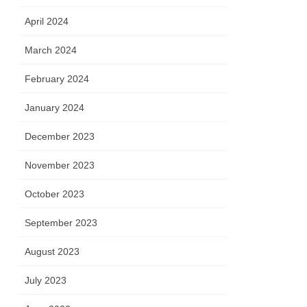
April 2024
March 2024
February 2024
January 2024
December 2023
November 2023
October 2023
September 2023
August 2023
July 2023