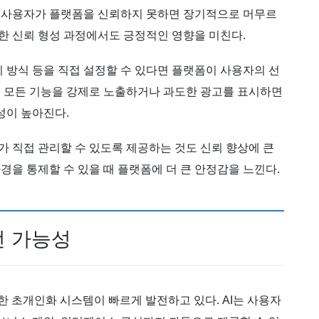
. 사용자가 플랫폼을 신뢰하지 못하면 장기적으로 머무르
한 신뢰 형성 과정에서도 긍정적인 영향을 미친다.
시 방식 등을 직접 설정할 수 있다면 플랫폼이 사용자의 선
로 모든 기능을 강제로 노출하거나 과도한 광고를 표시하면
성이 높아진다.
가 직접 관리할 수 있도록 제공하는 것도 신뢰 향상에 큰
경을 통제할 수 있을 때 플랫폼에 더 큰 안정감을 느낀다.
전 가능성
한 초개인화 시스템이 빠르게 발전하고 있다. AI는 사용자