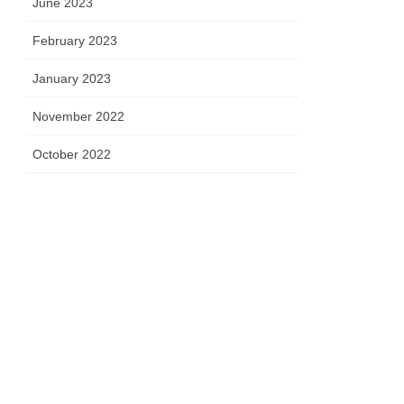
June 2023
February 2023
January 2023
November 2022
October 2022