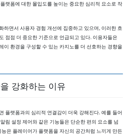
 플랫폼에 대한 몰입도를 높이는 중요한 심리적 요소로 작
화하면서 사용자 경험 개선에 집중하고 있으며, 이러한 흐
도 점점 더 중요한 기준으로 언급되고 있다. 이용자들은
레이 환경을 구성할 수 있는 카지노를 더 선호하는 경향을
감을 강화하는 이유
면 플랫폼과의 심리적 연결감이 더욱 강해진다. 예를 들어
, 알림 설정 제어와 같은 기능들은 단순한 편의 요소를 넘
 기능은 플레이어가 플랫폼을 자신의 공간처럼 느끼게 만든