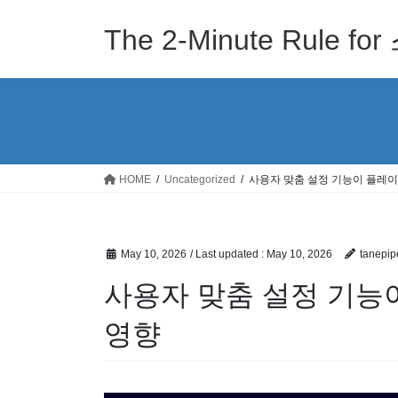
Skip
Skip
to
to
The 2-Minute Rule
the
the
content
Navigation
HOME
Uncategorized
사용자 맞춤 설정 기능이 플레
May 10, 2026
/ Last updated :
May 10, 2026
tanepip
사용자 맞춤 설정 기능
영향