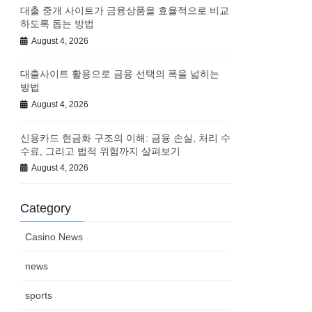
대출 중개 사이트가 금융상품을 효율적으로 비교
하도록 돕는 방법
August 4, 2026
대출사이트 활용으로 금융 선택의 폭을 넓히는
방법
August 4, 2026
신용카드 현금화 구조의 이해: 금융 손실, 처리 수
수료, 그리고 법적 위험까지 살펴보기
August 4, 2026
Category
Casino News
news
sports