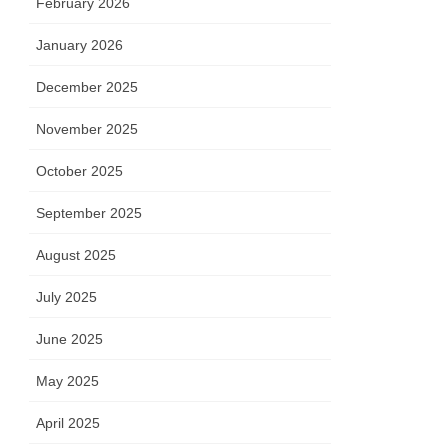
February 2026
January 2026
December 2025
November 2025
October 2025
September 2025
August 2025
July 2025
June 2025
May 2025
April 2025