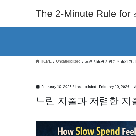
Skip
Skip
to
to
The 2-Minute Rule
the
the
content
Navigation
HOME
Uncategorized
느린 지출과 저렴한 지출의 차이
February 10, 2026
/ Last updated :
February 10, 2026
느린 지출과 저렴한 지