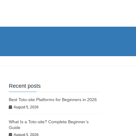
Recent posts
Best Toto-site Platforms for Beginners in 2026
August 5, 2026
What Is a Toto-site? Complete Beginner’s
Guide
August 5, 2026