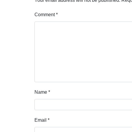
Your email address will not be published.
Requ
Comment
*
Name
*
Email
*