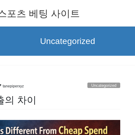
 for 스포츠 베팅 사이트
Uncategorized
Uncategorized
tanepiperxyz
출의 차이