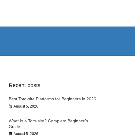
Recent posts
Best Toto-site Platforms for Beginners in 2026
August 5, 2026
What Is a Toto-site? Complete Beginner’s
Guide
August 5, 2026