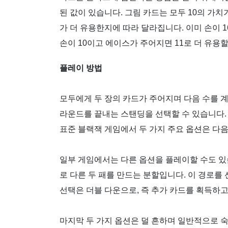
된 값이 있습니다. 그림 카드는 모두 10의 가치가
가 더 유용한지에 따라 달라집니다. 이미 손이 
손이 10이고 에이스가 주어지면 11로 더 유용할
플레이 방법
모두에게 두 장의 카드가 주어지며 다음 수를 계
라운드를 끝내는 스탠딩을 선택할 수 있습니다. 
표준 블랙잭 게임에서 두 가지 주요 옵션은 다음
일부 게임에서는 다른 옵션을 플레이할 수도 있습
로 다른 두 패를 만드는 분할입니다. 이 경로를
선택은 더블 다운으로, 즉 추가 카드를 획득하고
마지막 두 가지 옵션은 덜 흔하며 일반적으로 