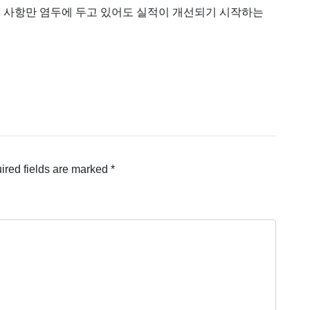
본 사항만 염두에 두고 있어도 실적이 개선되기 시작하는
ired fields are marked
*