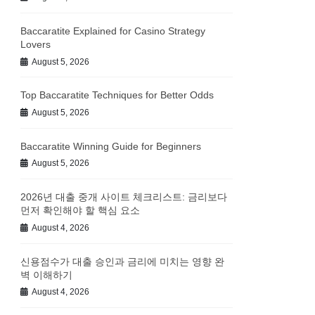
Baccaratite Explained for Casino Strategy
Lovers
August 5, 2026
Top Baccaratite Techniques for Better Odds
August 5, 2026
Baccaratite Winning Guide for Beginners
August 5, 2026
2026년 대출 중개 사이트 체크리스트: 금리보다
먼저 확인해야 할 핵심 요소
August 4, 2026
신용점수가 대출 승인과 금리에 미치는 영향 완
벽 이해하기
August 4, 2026