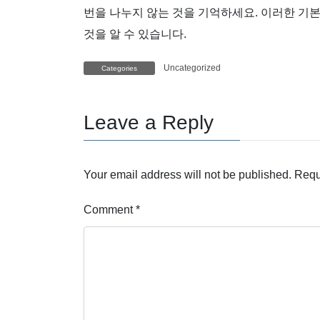
번을 나누지 않는 것을 기억하세요. 이러한 기
것을 알 수 있습니다.
Uncategorized
Categories
Leave a Reply
Your email address will not be published.
Requ
Comment
*