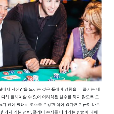
에서 자신감을 느끼는 것은 플레이 경험을 더 즐기는 데
 다해 플레이할 수 있어 어리석은 실수를 하지 않도록 도
기 전에 크래시 코스를 수강한 적이 없다면 지금이 바로
 몇 가지 기본 전략, 플레이 순서를 따라가는 방법에 대해