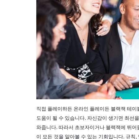
직접 플레이하든 온라인 플레이든 블랙잭 테이블
도움이 될 수 있습니다. 자신감이 생기면 최선을
와줍니다. 따라서 초보자이거나 블랙잭에 뛰어들
이 모든 것을 알아볼 수 있는 기회입니다. 규칙,