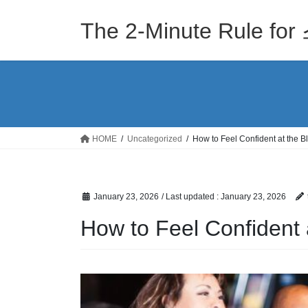
Skip
Skip
to
to
The 2-Minute Rule
the
the
content
Navigation
HOME
Uncategorized
How to Feel Confident at the B
January 23, 2026
/ Last updated :
January 23, 2026
How to Feel Confident 