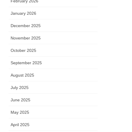
February 2026
January 2026
December 2025
November 2025
October 2025
September 2025
August 2025
July 2025
June 2025
May 2025
April 2025