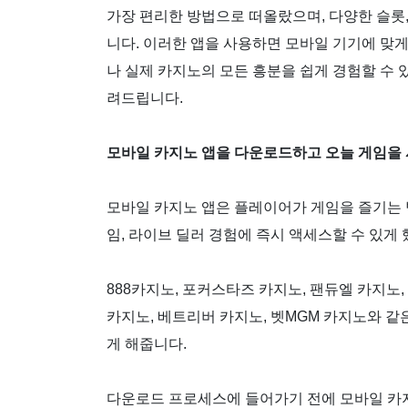
가장 편리한 방법으로 떠올랐으며, 다양한 슬롯,
니다. 이러한 앱을 사용하면 모바일 기기에 맞
나 실제 카지노의 모든 흥분을 쉽게 경험할 수
려드립니다.
모바일 카지노 앱을 다운로드하고 오늘 게임을
모바일 카지노 앱은 플레이어가 게임을 즐기는 
임, 라이브 딜러 경험에 즉시 액세스할 수 있게 
888카지노, 포커스타즈 카지노, 팬듀엘 카지노,
카지노, 베트리버 카지노, 벳MGM 카지노와 같
게 해줍니다.
다운로드 프로세스에 들어가기 전에 모바일 카지