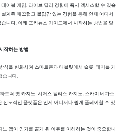
 테이블 게임, 라이브 딜러 경험에 즉시 액세스할 수 있습
게 설계된 매끄럽고 몰입감 있는 경험을 통해 언제 어디서
 있습니다. 아래 포커뉴스 가이드에서 시작하는 방법을 알
 시작하는 방법
방식을 변화시켜 스마트폰과 태블릿에서 슬롯, 테이블 게
했습니다.
 하드락 벳 카지노, 시저스 팰리스 카지노, 스카이 베가스
은 선도적인 플랫폼은 언제 어디서나 쉽게 플레이할 수 있
노 앱이 인기를 끌게 된 이유를 이해하는 것이 중요합니