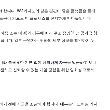
 합니다. 888카지노와 같은 평판이 좋은 플랫폼은 플레
 도움이 되므로 이 프로세스를 진지하게 받아들입니다.
면허증 또는 여권)와 경우에 따라 주소 증명(최근 공과금 청
함됩니다. 일부 운영자는 귀하의 세부 정보를 확인하기 위
니라 불필요한 지연 없이 원활하게 자금을 입금하고 보너
안전하고 신뢰할 수 있는 게임 경험을 위한 일회성 프로세
하기 전에 자금을 조달해야 합니다. 대부분의 모바일 카지