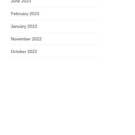
June 2023
February 2023
January 2023
November 2022
October 2022