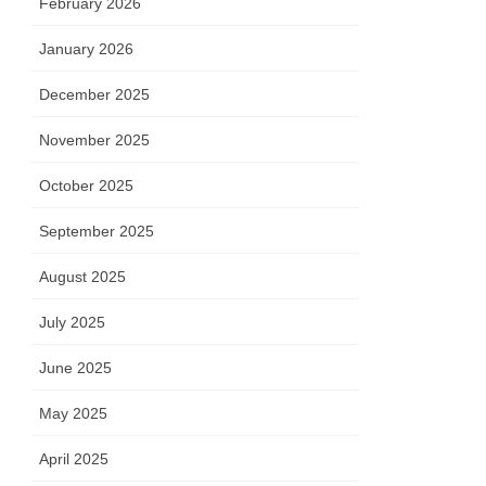
February 2026
January 2026
December 2025
November 2025
October 2025
September 2025
August 2025
July 2025
June 2025
May 2025
April 2025