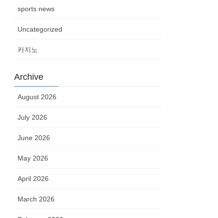
sports news
Uncategorized
카지노
Archive
August 2026
July 2026
June 2026
May 2026
April 2026
March 2026