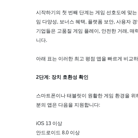
시작하기의 첫 번째 단계는 게임 선호도에 맞는
임 다양성, 보너스 혜택, 플랫폼 보안, 사용자
기업들은 고품질 게임 플레이, 안전한 거래, 
니다.
아래 표는 이러한 최고 평점 앱을 빠르게 비교
2단계: 장치 호환성 확인
스마트폰이나 태블릿이 원활한 게임 환경을 위해
분의 앱은 다음을 지원합니다:
iOS 13 이상
안드로이드 8.0 이상