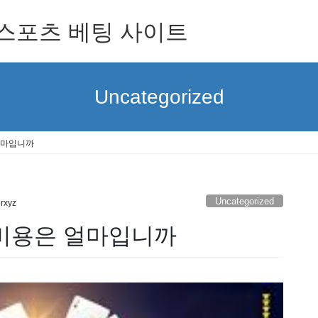
 for 스포츠 베팅 사이트
Uncategorized
얼마입니까
Uncategorized
rxyz
 비용은 얼마입니까