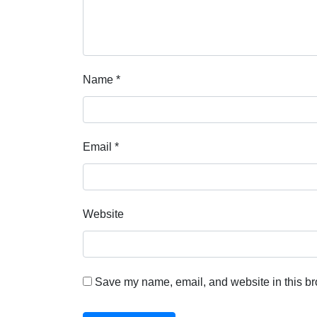
Name
*
Email
*
Website
Save my name, email, and website in this br