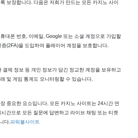
도록 보장합니다. 다음은 저희가 만드는 모든 카지노 사이
휴대폰 번호, 이메일, Google 또는 소셜 계정으로 가입할
인증(2FA)을 도입하여 플레이어 계정을 보호합니다.
한 결제 정보 등 개인 정보가 담긴 정교한 계정을 보유하고
래 및 게임 통계도 모니터링할 수 있습니다.
장 중요한 요소입니다. 모든 카지노 사이트는 24시간 연
 실시간으로 모든 질문에 답변하고 라이브 채팅 또는 티켓
니다.
파워볼사이트