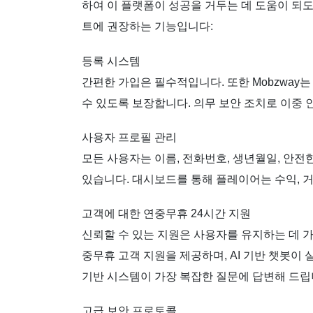
하여 이 플랫폼이 성공을 거두는 데 도움이 되
트에 권장하는 기능입니다:
등록 시스템
간편한 가입은 필수적입니다. 또한 Mobzway는 
수 있도록 보장합니다. 의무 보안 조치로 이중 
사용자 프로필 관리
모든 사용자는 이름, 전화번호, 생년월일, 안전
있습니다. 대시보드를 통해 플레이어는 수익, 거
고객에 대한 연중무휴 24시간 지원
신뢰할 수 있는 지원은 사용자를 유지하는 데 가
중무휴 고객 지원을 제공하며, AI 기반 챗봇이
기반 시스템이 가장 복잡한 질문에 답변해 드립
고급 보안 프로토콜