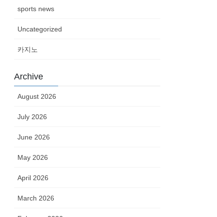
sports news
Uncategorized
카지노
Archive
August 2026
July 2026
June 2026
May 2026
April 2026
March 2026