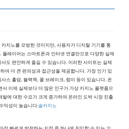
제 카지노를 모방한 것이지만, 사용자가 디지털 기기를 통
다. 플레이어는 스마트폰과 인터넷 연결만으로 다양한 실제
에서도 편안하게 즐길 수 있습니다. 이러한 사이트는 실제
하여 더 큰 편의성과 접근성을 제공합니다. 가장 인기 있
 텍사스 홀덤, 블랙잭, 콜 브레이크, 럼미 등이 있습니다. 온
서 이제 실제보다 더 많은 인구가 가상 카지노 플랫폼으
 개발에 대한 수요가 크게 증가하여 온라인 도박 시장 진출
 수익성이 높습니다.
솔카지노
가장 빠르게 발전하는 지점 중 하나에 진입할 수 있는 기