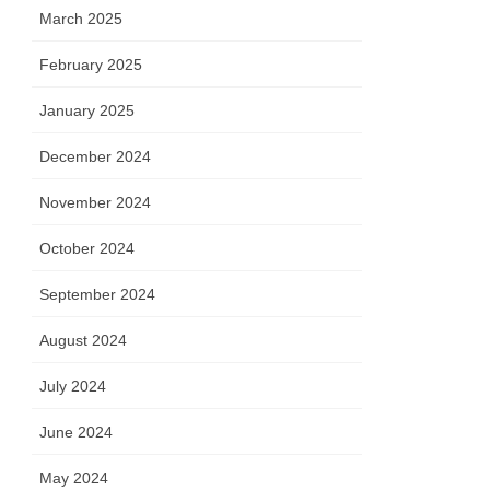
March 2025
February 2025
January 2025
December 2024
November 2024
October 2024
September 2024
August 2024
July 2024
June 2024
May 2024