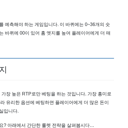
 예측해야 하는 게임입니다. 이 바퀴에는 0~36개의 숫
 바퀴에 00이 있어 홈 엣지를 높여 플레이어에게 더 매
가지
 가장 높은 RTP로만 베팅을 하는 것입니다. 가장 흥미로
따라 유리한 옵션에 베팅하면 플레이어에게 더 많은 돈이
실입니다.
요? 아래에서 간단한 룰렛 전략을 살펴봅시다…