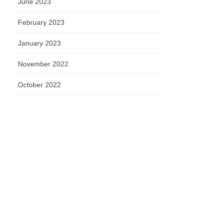
June 2023
February 2023
January 2023
November 2022
October 2022