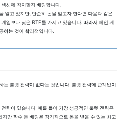
느 섹션에 착지할지 베팅합니다.
을 알고 있지만, 단순히 돈을 벌고자 한다면 다음과 같은
 게임보다 낮은 RTP를 가지고 있습니다. 따라서 메인 게
공하는 것이 합리적입니다.
하는 룰렛 전략이 없다는 것입니다. 룰렛 전략에 관계없이
 전략이 있습니다. 예를 들어 가장 성공적인 룰렛 전략은
 있지만 짝수 돈 베팅은 장기적으로 돈을 받을 수 있는 최고