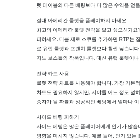
렛 테이블의 다른 베팅보다 더 많은 수익을 얻을
절대 아메리칸 룰렛을 플레이하지 마세요
최고의 아메리칸 룰렛 전략을 알고 싶으신가요?
피하세요. 더블 제로 스큐를 추가하면 RTP는 집
로 유럽 룰렛과 프렌치 룰렛보다 훨씬 낮습니다
지노 보스들의 작품입니다. 대신 유럽 룰렛이나
전략 카드 사용
룰렛 전략 차트를 사용해야 합니다. 가장 기본적
차트도 필요하지 않지만, 시야를 어느 정도 넓
승자가 될 확률과 성공적인 베팅에서 얼마나 이길
사이드 베팅 피하기
사이드 베팅은 많은 플레이어에게 인기가 많습니
영향을 미치지 않습니다. 예를 들어, 인기 있는 