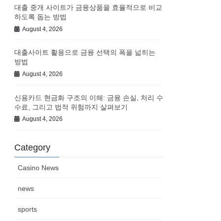
대출 중개 사이트가 금융상품을 효율적으로 비교
하도록 돕는 방법
August 4, 2026
대출사이트 활용으로 금융 선택의 폭을 넓히는
방법
August 4, 2026
신용카드 현금화 구조의 이해: 금융 손실, 처리 수
수료, 그리고 법적 위험까지 살펴보기
August 4, 2026
Category
Casino News
news
sports