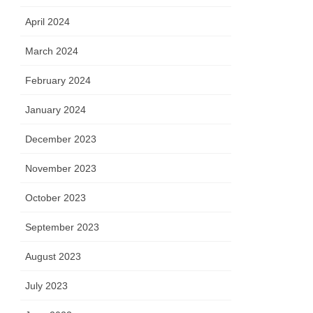
April 2024
March 2024
February 2024
January 2024
December 2023
November 2023
October 2023
September 2023
August 2023
July 2023