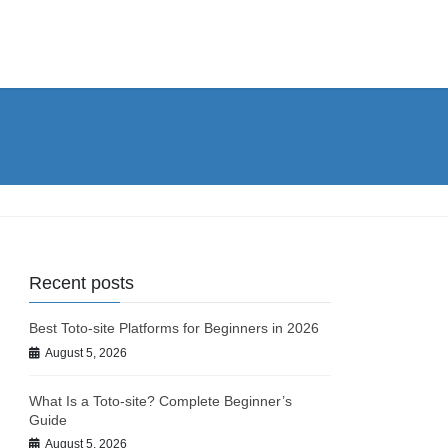
Recent posts
Best Toto-site Platforms for Beginners in 2026
August 5, 2026
What Is a Toto-site? Complete Beginner’s
Guide
August 5, 2026