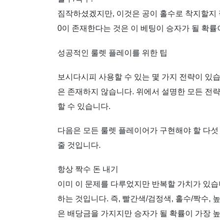
짐작하셨겠지만, 이것은 공이 홀수로 착지할지 
0이 존재한다는 것은 이 베팅이 승자가 될 확률
성공적인 룰렛 플레이를 위한 팁
보시다시피 사용할 수 있는 몇 가지 전략이 있습
은 존재하지 않습니다. 위에서 설명한 모든 전
할 수 있습니다.
다음은 모든 룰렛 플레이어가 구현해야 할 다섯 
줄 것입니다.
항상 짝수 돈 내기
이미 이 문제를 다루었지만 반복할 가치가 있습
하는 것입니다. 즉, 빨간색/검정색, 홀수/짝수,
은 배당금을 가지지만 승자가 될 확률이 가장 