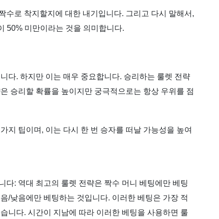
짝수로 착지할지에 대한 내기입니다. 그리고 다시 말해서,
이 50% 미만이라는 것을 의미합니다.
니다. 하지만 이는 매우 중요합니다. 승리하는 룰렛 전략
략은 승리할 확률을 높이지만 궁극적으로는 항상 우위를 점
가지 팁이며, 이는 다시 한 번 승자를 떠날 가능성을 높여
니다: 역대 최고의 룰렛 전략은 짝수 머니 베팅에만 베팅
 높음/낮음에만 베팅하는 것입니다. 이러한 베팅은 가장 적
높습니다. 시간이 지남에 따라 이러한 베팅을 사용하면 룰