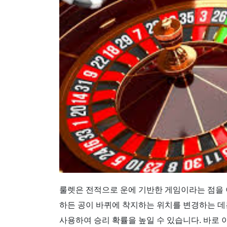
룰렛은 전적으로 운에 기반한 게임이라는 점을 
하든 공이 바퀴에 착지하는 위치를 변경하는 데
사용하여 승리 확률을 높일 수 있습니다. 바로