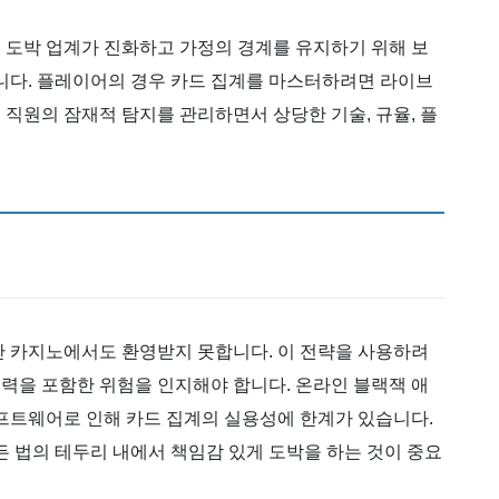
, 도박 업계가 진화하고 가정의 경계를 유지하기 위해 보
니다. 플레이어의 경우 카드 집계를 마스터하려면 라이브
 직원의 잠재적 탐지를 관리하면서 상당한 기술, 규율, 플
 카지노에서도 환영받지 못합니다. 이 전략을 사용하려
재력을 포함한 위험을 인지해야 합니다. 온라인 블랙잭 애
프트웨어로 인해 카드 집계의 실용성에 한계가 있습니다.
 법의 테두리 내에서 책임감 있게 도박을 하는 것이 중요