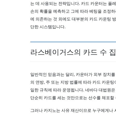
는 데 사용되는 전략입니다. 카드 카운터는 플
손의 확률을 예측하고 그에 따라 베팅을 조정하
에 의존하는 것 외에도 대부분의 카드 카운팅 
단한 시스템입니다.
라스베이거스의 카드 수 집
일반적인 믿음과는 달리, 카운터가 외부 장치를
의 연방, 주 또는 지방 법률에 따라 카드 카운
일한 규칙에 따라 운영됩니다. 네바다 대법원은
단순히 카드를 세는 것만으로는 선수를 체포할 
그러나 카지노는 사유 재산이므로 누구에게나 서