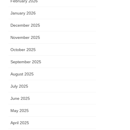
February 2026
January 2026
December 2025
November 2025
October 2025
September 2025
August 2025
July 2025
June 2025
May 2025
April 2025