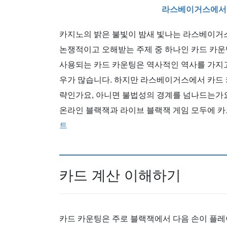
라스베이거스에서는
카지노의 밝은 불빛이 밤새 빛나는 라스베이거
논쟁적이고 오해받는 주제 중 하나인 카드 카운
사용되는 카드 카운팅은 역사적인 역사를 가지고
우가 많습니다. 하지만 라스베이거스에서 카드 
략인가요, 아니면 불법성의 경계를 넘나드는가
온라인 블랙잭과 라이브 블랙잭 게임 모두에 카
트
카드 계산 이해하기
카드 카운팅은 주로 블랙잭에서 다음 손이 플