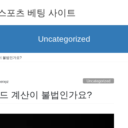
 for 스포츠 베팅 사이트
Uncategorized
이 불법인가요?
Uncategorized
perxyz
드 계산이 불법인가요?