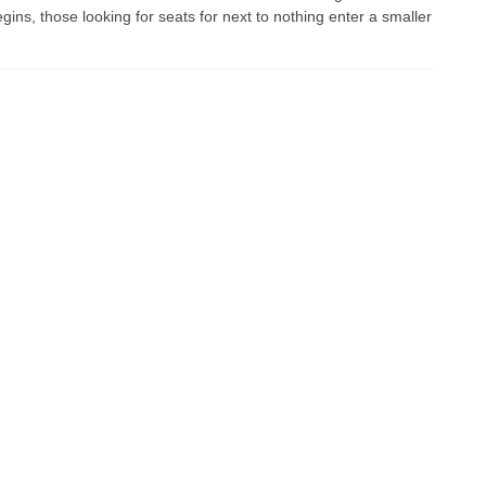
gins, those looking for seats for next to nothing enter a smaller