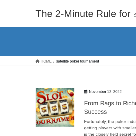
Skip
Skip
to
to
The 2-Minute Rule
the
the
content
Navigation
HOME
satellite poker tournament
November 12, 2022
From Rags to Riche
Success
Fortunately, the poker indu
getting players with smaller
is the closely held secret f