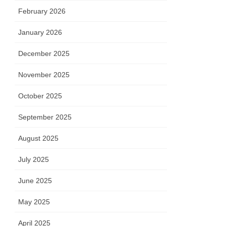
February 2026
January 2026
December 2025
November 2025
October 2025
September 2025
August 2025
July 2025
June 2025
May 2025
April 2025