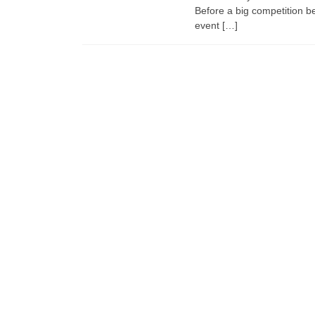
Before a big competition be
event […]