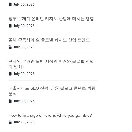
July 30, 2026
정부 규제가 온라인 카지노 산업에 미치는 영향
July 30, 2026
올해 주목해야 할 글로벌 카지노 산업 트렌드
July 30, 2026
규제된 온라인 도박 시장의 미래와 글로벌 산업
의 변화
July 30, 2026
대출사이트 SEO 전략: 금융 블로그 콘텐츠 방향
분석
July 30, 2026
How to manage childrens while you gamble?
July 28, 2026