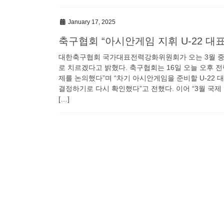
January 17, 2025
축구협회 “아시안게임 지휘 U-22 대
대한축구협회 국가대표전력강화위원회가 오는 3월 중국에
로 치르겠다고 밝혔다. 축구협회는 16일 오늘 오후
제를 논의했다”며 “차기 아시안게임을 준비할 U-22
결정하기로 다시 확인했다”고 전했다. 이어 “3월 국
[…]