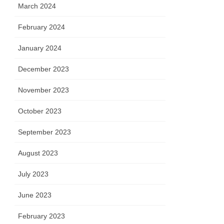
March 2024
February 2024
January 2024
December 2023
November 2023
October 2023
September 2023
August 2023
July 2023
June 2023
February 2023