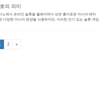
기호의 의미
카지노에서 온라인 슬롯을 플레이하다 보면 흥미로운 아시아 테마
은 다양한 아시아 문양을 사용하지만, 이러한 인기 있는 슬롯 게임
…
Page
Page
1
2
»