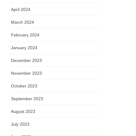
April 2024
March 2024
February 2024
January 2024
December 2023
November 2023
October 2023
September 2023
August 2023
July 2023