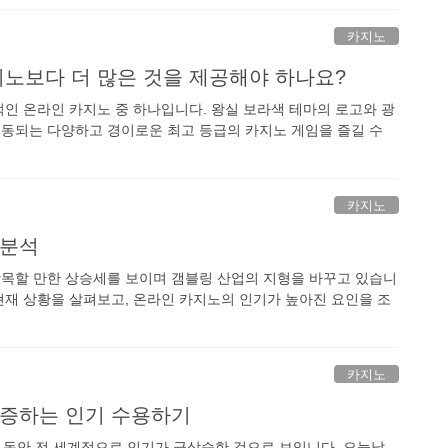
카지노
지노보다 더 많은 것을 제공해야 하나요?
적인 온라인 카지노 중 하나입니다. 왕실 보라색 테마의 로고와 광
동되는 다양하고 경이로운 최고 등급의 카지노 게임을 즐길 수
카지노
 분석
목할 만한 상승세를 보이며 갬블링 산업의 지형을 바꾸고 있습니
현재 상황을 살펴보고, 온라인 카지노의 인기가 높아진 요인을 조
카지노
급증하는 인기 수용하기
년 동안 전 세계적으로 인기가 급상승한 것으로 보입니다. 오늘날