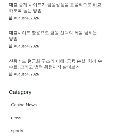
대출 중개 사이트가 금융상품을 효율적으로 비교
하도록 돕는 방법
August 4, 2026
대출사이트 활용으로 금융 선택의 폭을 넓히는
방법
August 4, 2026
신용카드 현금화 구조의 이해: 금융 손실, 처리 수
수료, 그리고 법적 위험까지 살펴보기
August 4, 2026
Category
Casino News
news
sports